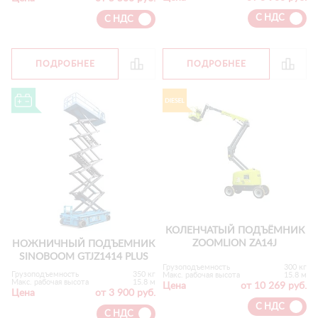
С НДС
С НДС
ПОДРОБНЕЕ
ПОДРОБНЕЕ
КОЛЕНЧАТЫЙ ПОДЪЁМНИК
ZOOMLION ZA14J
НОЖНИЧНЫЙ ПОДЪЕМНИК
SINOBOOM GTJZ1414 PLUS
Грузоподъемность
300 кг
Грузоподъемность
350 кг
Макс. рабочая высота
15.8 м
Макс. рабочая высота
15.8 м
Цена
от 10 269 руб.
Цена
от 3 900 руб.
С НДС
С НДС