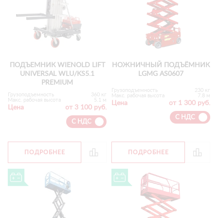
ПОДЪЕМНИК WIENOLD LIFT
НОЖНИЧНЫЙ ПОДЪЁМНИК
UNIVERSAL WLU/KS5.1
LGMG AS0607
PREMIUM
Грузоподъемность
230 кг
Грузоподъемность
360 кг
Макс. рабочая высота
7.8 м
Макс. рабочая высота
5.1 м
Цена
от 1 300 руб.
Цена
от 3 100 руб.
С НДС
С НДС
ПОДРОБНЕЕ
ПОДРОБНЕЕ