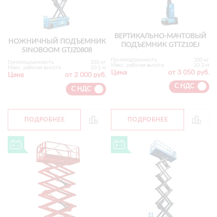
ВЕРТИКАЛЬНО-МАЧТОВЫЙ
НОЖНИЧНЫЙ ПОДЪЕМНИК
ПОДЪЕМНИК GTTZ10EJ
SINOBOOM GTJZ0808
Грузоподъемность
200 кг
Грузоподъемность
250 кг
Макс. рабочая высота
10.3 м
Макс. рабочая высота
10.1 м
Цена
от 3 050 руб.
Цена
от 2 000 руб.
С НДС
С НДС
ПОДРОБНЕЕ
ПОДРОБНЕЕ