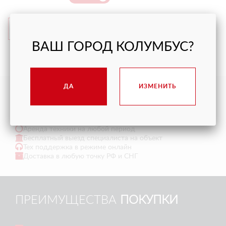
ПОДРОБНЕЕ
ПОДРОБНЕЕ
ВАШ ГОРОД КОЛУМБУС?
НАЧАЛО
1
2
3
4
|
КОНЕЦ
ДА
ИЗМЕНИТЬ
ПРЕИМУЩЕСТВА
АРЕНДЫ
Аренда техники на любой период
Бесплатный выезд специалиста на объект
Тех поддержка в режиме онлайн
Доставка в любую точку РФ и СНГ
ПРЕИМУЩЕСТВА
ПОКУПКИ