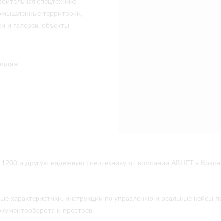
роительная спецтехника
промышленные территории,
и и галереи, объекты
родаж
200 и другую надежную спецтехнику от компании ARLIFT в Красн
ые характеристики, инструкции по управлению и реальные кейсы 
окументооборота и простоев.