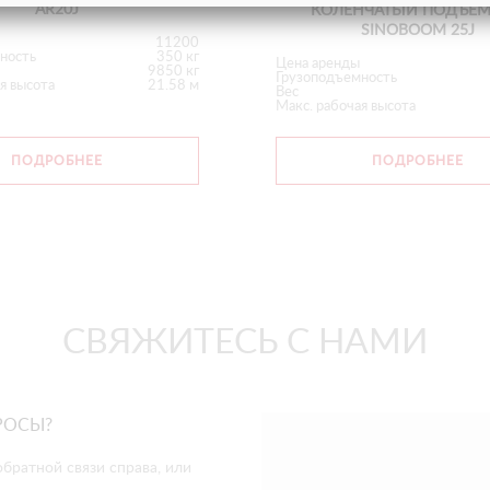
AR20J
КОЛЕНЧАТЫЙ ПОДЪЕ
SINOBOOM 25J
11200
ность
350 кг
Цена аренды
9850 кг
Грузоподъемность
я высота
21.58 м
Вес
Макс. рабочая высота
ПОДРОБНЕЕ
ПОДРОБНЕЕ
СВЯЖИТЕСЬ С НАМИ
РОСЫ?
братной связи справа, или