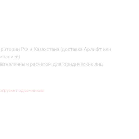
рритории РФ и Казахстана (доставка Арлифт или
мпанией)
безналичным расчетом для юридических лиц
азгрузке подъемников