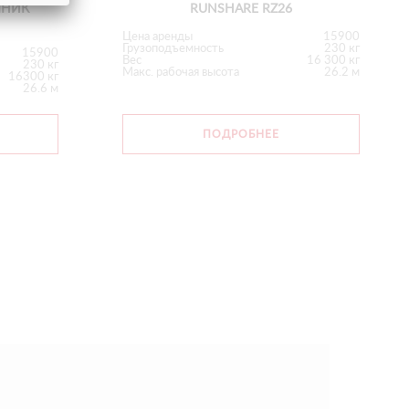
RUNSHARE RZ26
МНИК
Цена аренды
15900
Грузоподъемность
230 кг
15900
Вес
16 300 кг
230 кг
Макс. рабочая высота
26.2 м
16300 кг
26.6 м
ПОДРОБНЕЕ