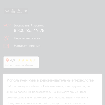
Бесплатный звонок
8 800 555 19 28
Перезвоните мне
Написать письмо
Используем куки и рекомендательные технологии
Cайт использует файлы cookie (куки-файлы) и инструменты для
анализа поведения пользователей. Также могут применяться
рекомендательные технологии для персонализации контента.
© Arlift 2026
Продолжая использование сайта, вы даете свое согласие на