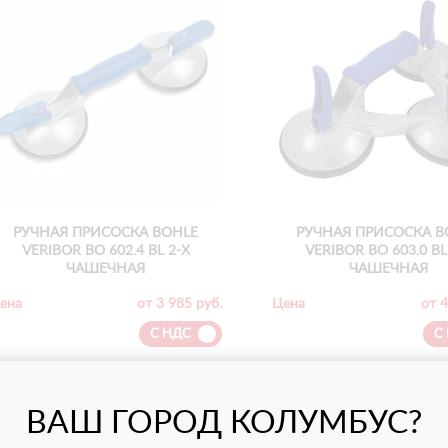
РУЧНАЯ ПРИСОСКА BOHLE
РУЧНАЯ ПРИСОСКА B
VERIBOR ВО 602.4 BL 2-Х
VERIBOR ВО 603.0 BL
ЧАШЕЧНАЯ
ЧАШЕЧНАЯ
ена
от 3 985 руб.
Цена
от 4
С НДС
С
ПОДРОБНЕЕ
ПОДРОБНЕЕ
ВАШ ГОРОД КОЛУМБУС?