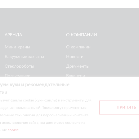
АРЕНДА
О КОМПАНИИ
Мини-краны
О компании
Вакуумные захваты
Новости
Стеклороботы
Документы
Подъемники
Вакансии
уем куки и рекомендательные
Ножничные
Реквизиты
гии
подъемники
Политика
ьзует файлы cookie (куки-файлы) и инструменты для
конфиденциальности
ПРИНЯТЬ
ведения пользователей. Также могут применяться
тельные технологии для персонализации контента.
сайте носят информационный характер и не являются публичной оф
использование сайта, вы даете свое согласие на
ание
cookie
.