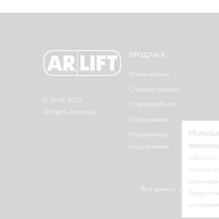
ПРОДАЖА
Мини-краны
Спайдер-вышки
© Arlift 2026
Стеклороботы
All rights reserved
Подъемники
Использ
Ножничные
техноло
подъемники
Cайт испол
анализа по
рекоменда
Все цены и условия на 
Продолжая 
использов