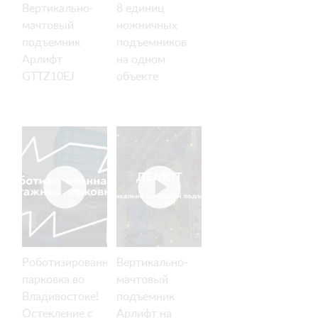
Вертикально-
8 единиц
мачтовый
ножничных
подъемник
подъемников
Арлифт
на одном
GTTZ10EJ
объекте
Роботизированная
Вертикально-
парковка во
мачтовый
Владивостоке!
подъемник
Остекление с
Арлифт на