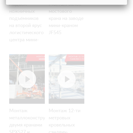
Подъём
Монтаж балок
ножничных
мостового
подъёмников
крана на заводе
на второй ярус
мини-краном
логистического
JF545
центра мини-
краном
SPX1275
Монтаж
Монтаж 12-ти
металлоконструкций
метровых
двумя кранами
кровельных
SPX527 и
сэндвич-