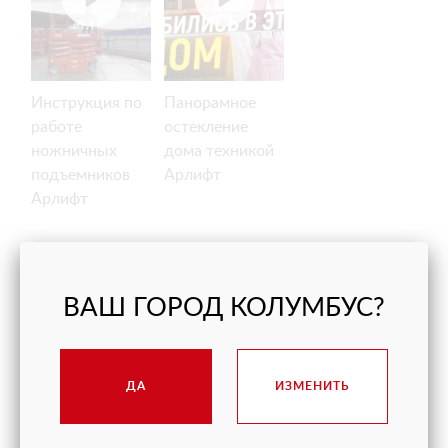
Инструкция по
Панорамное
работе
остекление
ножничных
дома техникой
подъемников
Арлифт
Арлифт
ВАШ ГОРОД КОЛУМБУС?
ДА
ИЗМЕНИТЬ