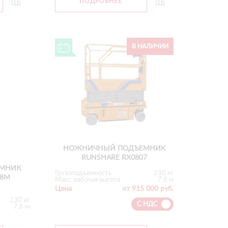
ПОДРОБНЕЕ
В НАЛИЧИИ
НОЖНИЧНЫЙ ПОДЪЕМНИК
RUNSHARE RX0807
МНИК
Грузоподъемность
230 кг
08M
Макс. рабочая высота
7.8 м
Цена
от 915 000 руб.
230 кг
С НДС
7.8 м