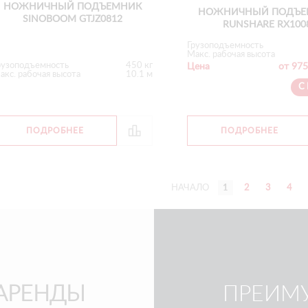
НОЖНИЧНЫЙ ПОДЪЕМНИК
НОЖНИЧНЫЙ ПОДЪЕ
SINOBOOM GTJZ0812
RUNSHARE RX100
Грузоподъемность
Макс. рабочая высота
рузоподъемность
450 кг
Цена
от 975
акс. рабочая высота
10.1 м
С
ПОДРОБНЕЕ
ПОДРОБНЕЕ
НАЧАЛО
1
2
3
4
АРЕНДЫ
ПРЕИМ