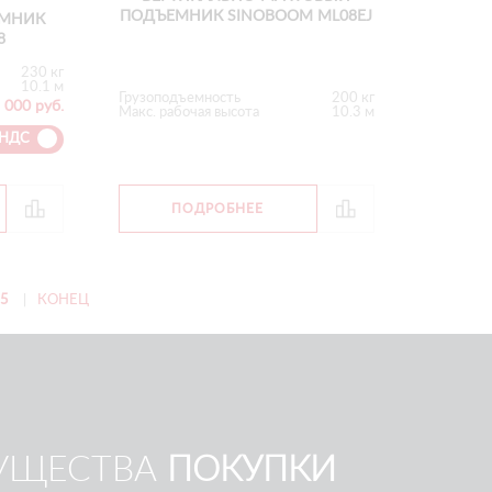
ПОДЪЕМНИК SINOBOOM ML08EJ
МНИК
8
230 кг
10.1 м
Грузоподъемность
200 кг
 000 руб.
Макс. рабочая высота
10.3 м
 НДС
ПОДРОБНЕЕ
5
|
КОНЕЦ
УЩЕСТВА
ПОКУПКИ