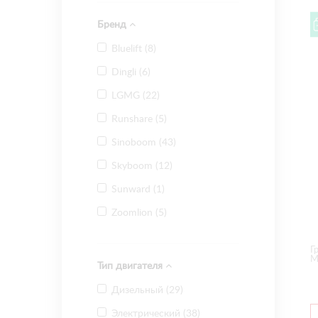
Бренд
Bluelift (
8
)
Dingli (
6
)
LGMG (
22
)
Runshare (
5
)
Sinoboom (
43
)
Skyboom (
12
)
Sunward (
1
)
Zoomlion (
5
)
Г
М
Тип двигателя
Дизельный (
29
)
Электрический (
38
)