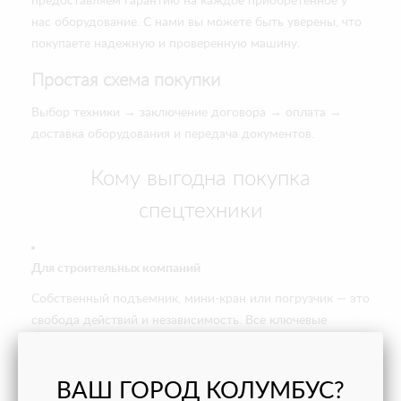
предоставляем гарантию на каждое приобретенное у
нас оборудование. С нами вы можете быть уверены, что
покупаете надежную и проверенную машину.
Простая схема покупки
Выбор техники → заключение договора → оплата →
доставка оборудования и передача документов.
Кому выгодна покупка
спецтехники
Для строительных компаний
Собственный подъемник, мини-кран или погрузчик — это
свобода действий и независимость. Все ключевые
работы выполняются под вашим контролем и в нужном
вам графике без внешних поставщиков и исполнителей.
ВАШ ГОРОД КОЛУМБУС?