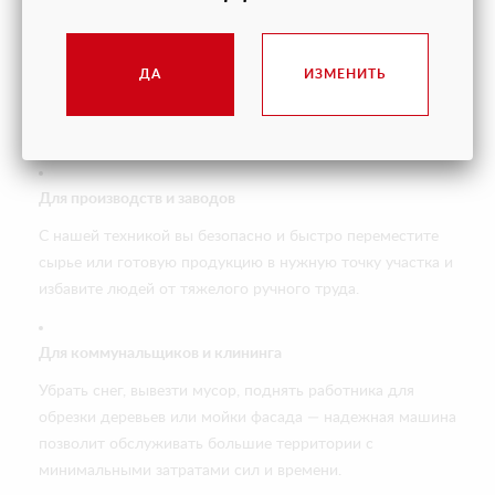
Для логистики и складов
На больших складах каждая минута простоя — это
ДА
ИЗМЕНИТЬ
убытки. Собственная техника позволяет оперативно
работать с паллетами, контейнерами и высокими
стеллажами для максимальной производительности.
Для производств и заводов
С нашей техникой вы безопасно и быстро переместите
сырье или готовую продукцию в нужную точку участка и
избавите людей от тяжелого ручного труда.
Для коммунальщиков и клининга
Убрать снег, вывезти мусор, поднять работника для
обрезки деревьев или мойки фасада — надежная машина
позволит обслуживать большие территории с
минимальными затратами сил и времени.