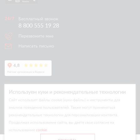
Бесплатный звонок
8 800 555 19 28
Перезвоните мне
Написать письмо
Используем куки и рекомендательные технологии
Cайт использует файлы cookie (куки-файлы) и инструменты для
анализа поведения пользователей. Также могут применяться
рекомендательные технологии для персонализации контента.
© Arlift 2026
Продолжая использование сайта, вы даете свое согласие на
All rights reserved
использование
cookie
.
Все цены и условия на сайте носят информационный характер