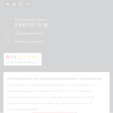
Бесплатный звонок
8 800 555 19 28
Перезвоните мне
Написать письмо
Используем куки и рекомендательные технологии
Cайт использует файлы cookie (куки-файлы) и инструменты для
анализа поведения пользователей. Также могут применяться
рекомендательные технологии для персонализации контента.
© Arlift 2026
Продолжая использование сайта, вы даете свое согласие на
All rights reserved
использование
cookie
.