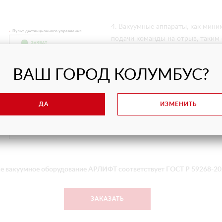
4. Вакуумные аппараты, как мин
подачи команды на отрыв, таким 
одновременное нажатие двух кноп
При выполнении работ с помощью 
ВАШ ГОРОД КОЛУМБУС?
использовать вакуумные захваты
ДА
ИЗМЕНИТЬ
е вакуумное оборудование АРЛИФТ соответствует ГОСТ Р 59268-2
ЗАКАЗАТЬ