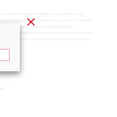
имум должны предусматривать два действия для
образом исключая от случайного нажатия. Например,
ок, или поворот рычага и нажатие кнопки
вакуумного захвата на высоте 1.8 м и более следует
 с дистанционным управлением освобождения груза.
020