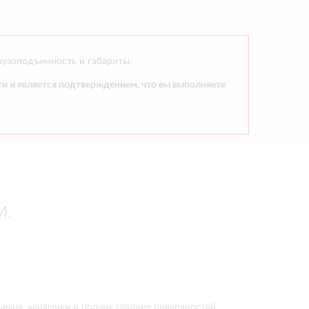
рузоподъемность и габариты.
и и является подтверждением, что вы выполняете
М.
камня, керамики и прочих гладких поверхностей