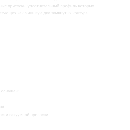
ные присоски, уплотнительный профиль которых
разующих как минимум два замкнутых контура.
 оснащен:
ия
ости вакуумной присоски