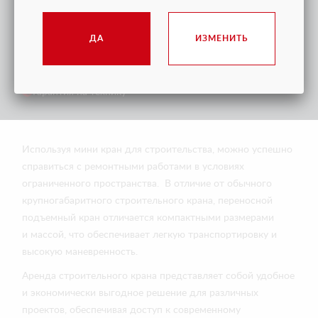
ДА
ИЗМЕНИТЬ
Доставка в любую точку РФ и СНГ
Сервисное (гарантийное) обслуживание
Послегарантийное обслуживание
Гарантия на технику
Используя мини кран для строительства, можно успешно
справиться с ремонтными работами в условиях
ограниченного пространства. В отличие от обычного
крупногабаритного строительного крана, переносной
подъемный кран отличается компактными размерами
и массой, что обеспечивает легкую транспортировку и
высокую маневренность.
Аренда строительного крана представляет собой удобное
и экономически выгодное решение для различных
проектов, обеспечивая доступ к современному