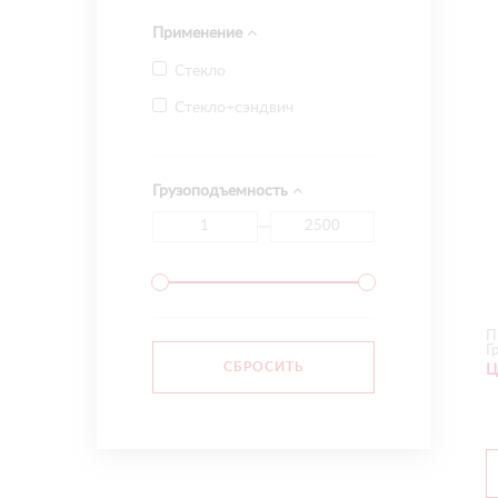
Применение
Стекло
Стекло+сэндвич
Грузоподъемность
—
П
Г
Ц