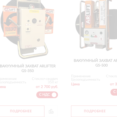
ВАКУУМНЫЙ ЗАХВАТ AR
GS-500
ВАКУУМНЫЙ ЗАХВАТ ARLIFTER
GS-350
Применение
Стекл
рименение
Стекло+сэндвич
Грузоподъемность
рузоподъемность
350 кг
Цена
от 3
ена
от 2 700 руб.
С
С НДС
ПОДРОБНЕЕ
ПОДРОБНЕЕ