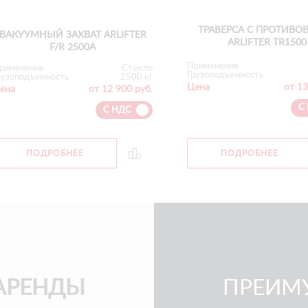
ТРАВЕРСА С ПРОТИВО
ВАКУУМНЫЙ ЗАХВАТ ARLIFTER
ARLIFTER TR1500
F/R 2500А
Применение
рименение
Стекло
Грузоподъемность
рузоподъемность
2500 кг
Цена
от 13
ена
от 12 900 руб.
С
С НДС
ПОДРОБНЕЕ
ПОДРОБНЕЕ
АРЕНДЫ
ПРЕИМ