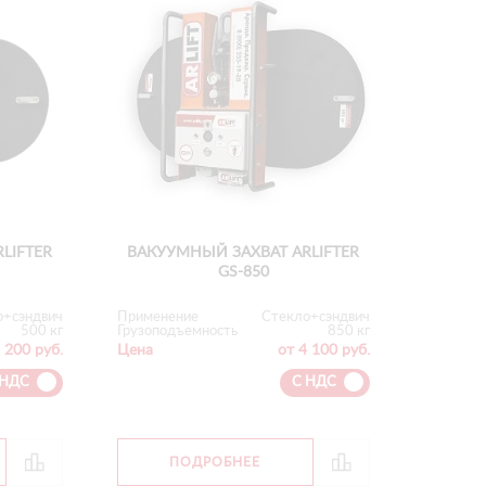
LIFTER
ВАКУУМНЫЙ ЗАХВАТ ARLIFTER
GS-850
о+сэндвич
Применение
Стекло+сэндвич
500 кг
Грузоподъемность
850 кг
 200 руб.
Цена
от 4 100 руб.
 НДС
С НДС
ПОДРОБНЕЕ