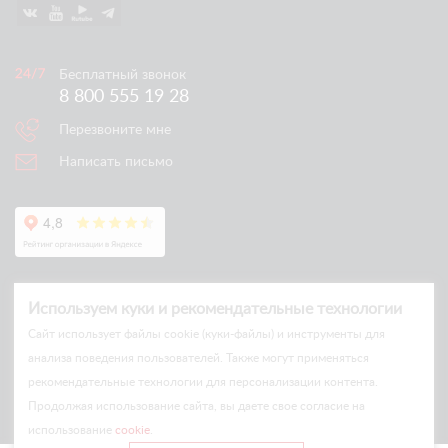
Бесплатный звонок
8 800 555 19 28
Перезвоните мне
Написать письмо
Используем куки и рекомендательные технологии
Cайт использует файлы cookie (куки-файлы) и инструменты для
анализа поведения пользователей. Также могут применяться
рекомендательные технологии для персонализации контента.
© Arlift 2026
Продолжая использование сайта, вы даете свое согласие на
All rights reserved
использование
cookie
.