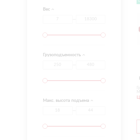
Вес
—
Грузоподъемность
—
Г
М
Ц
Макс. высота подъема
—