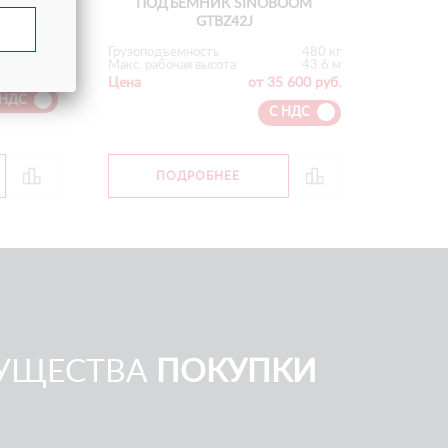
ПОДЪЕМНИК SINOBOOM
GTBZ42J
450 кг
Грузоподъемность
480 кг
40.2 м
Макс. рабочая высота
43.6 м
 500 руб.
Цена
от 35 600 руб.
 НДС
С НДС
ПОДРОБНЕЕ
УЩЕСТВА
ПОКУПКИ