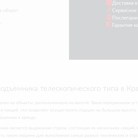
Доставка в
а объект
Сервисное 
Послегара
Г
Гарантия н
одъемника телескопического типа в Кр
чих на объекты, расположенные на высоте. Такое передвижное уст
 секций, что позволяет осуществлять подъем на большую высоту.
дъемник в аренду.
ка является выдвижная стрела, состоящая из нескольких секций, 
ть такую машину для выполнения самых разных технических и стро