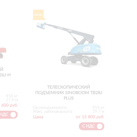
ИЙ
6J-H
ТЕЛЕСКОПИЧЕСКИЙ
ПОДЪЕМНИК SINOBOOM TB28J
450 кг
PLUS
27.9 м
 600 руб.
Грузоподъемность
454 кг
Макс. рабочая высота
29.7 м
 НДС
Цена
от 15 800 руб.
С НДС