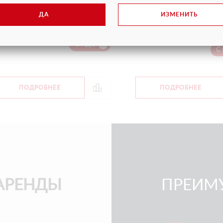
ДА
ИЗМЕНИТЬ
рузоподъемность
300/454 кг
Грузоподъемность
акс. рабочая высота
40.0 м
Макс. рабочая высота
ена
от 15 800 руб.
Цена
от 30
С НДС
С
ПОДРОБНЕЕ
ПОДРОБНЕЕ
АРЕНДЫ
ПРЕИМ