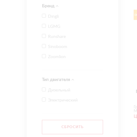
Бренд
Dingli
LGMG
Runshare
Sinoboom
Zoomlion
Тип двигателя
Дизельный
Электрический
Г
М
Ц