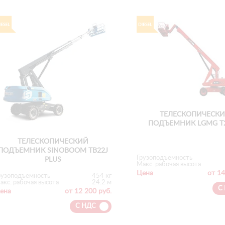
ТЕЛЕСКОПИЧЕСК
ПОДЪЕМНИК LGMG T2
ТЕЛЕСКОПИЧЕСКИЙ
ПОДЪЕМНИК SINOBOOM TB22J
Грузоподъемность
PLUS
Макс. рабочая высота
Цена
от 14
рузоподъемность
454 кг
акс. рабочая высота
24.2 м
С
ена
от 12 200 руб.
С НДС