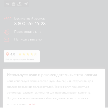
Бесплатный звонок
8 800 555 19 28
Перезвоните мне
Написать письмо
Используем куки и рекомендательные технологии
Cайт использует файлы cookie (куки-файлы) и инструменты для
анализа поведения пользователей. Также могут применяться
рекомендательные технологии для персонализации контента.
© Arlift 2026
Продолжая использование сайта, вы даете свое согласие на
All rights reserved
использование
cookie
.