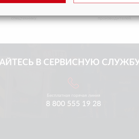
хническая служба поможет вам
У нас в наличии большой ассо
после окончания гарантии на
запчастей для спецтехники ра
спецтехнику.
производителей.
ЙТЕСЬ В СЕРВИСНУЮ СЛУЖБУ 
Бесплатная горячая линия
8 800 555 19 28