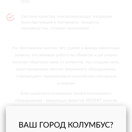
DVS.
Система качества, контролирующая: входящие
комплектующие и материалы, процессы
производства, готовую продукцию.
На протяжении многих лет, сдавая в аренду вакуумные
захваты, отслеживая работу на объектах и регулярно
получая обратную связь от клиентов, мы создали свою,
адаптированную версию вакуумного оборудования,
отвечающего переменчивым российским погодным
условиям.
Благодаря использованию профессионального
оборудования - вакуумных захватов АРЛИФТ многие
строительные компании получили возможность решить
сложнейшие строительные задачи, сэкономить время,
бюджет и обеспечить высокое качество фасада, а
ВАШ ГОРОД КОЛУМБУС?
проектировщикам стали доступны любые архитектурные