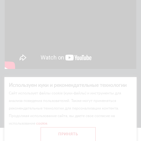
Используем куки и рекомендательные технологии
Cайт использует файлы cookie (куки-файлы) и инструменты для
анализа поведения пользователей. Также могут применяться
рекомендательные технологии для персонализации контента.
© Arlift 2026
Продолжая использование сайта, вы даете свое согласие на
All rights reserved
использование
cookie
.
Все цены и условия на сайте носят информационный характер
ПРИНЯТЬ
и не являются публичной офертой.