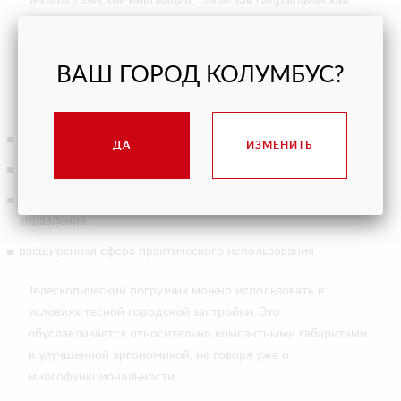
Технологические инновации, такие как гидравлическая
система управления, компьютерное управление и системы
стабилизации, улучшают эффективность и точность
работы телескопических погрузчиков. Многие заказчики
ВАШ ГОРОД КОЛУМБУС?
хотят купить новый телескопический погрузчик,
поскольку машины обладают такими преимуществами:
улучшенная грузоподъемность;
ДА
ИЗМЕНИТЬ
автоматические системы управления;
возможность интеграции с системами дистанционного
управления;
расширенная сфера практического использования.
Телескопический погрузчик можно использовать в
условиях тесной городской застройки. Это
обуславливается относительно компактными габаритами
и улучшенной эргономикой, не говоря уже о
многофункциональности.