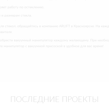
ряет работу по остеклению;
 и размерам стекла.
для стекол, обращайтесь в компанию ARLIFT в Красноярске. На каж
овителя.
иобрести вакуумный манипулятор каждому желающему. При необход
е манипулятор с вакуумной присоской в удобное для вас время!
ПОСЛЕДНИЕ ПРОЕКТЫ