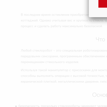
Стек
В последнее время остекление приобретает особую п
коттеджей. Однако учитывая вес и хрупкость стекла,
процесс и сделать работу максимально безопасной.
Что
Любой стеклоробот – это специальная роботизирован
передовыми сенсорами, программным обеспечением и
перемещением стекольного изделия.
Используя такой манипулятор с присосками для монт
способны выполнять операции с высокой точностью, ч
керамической плиткой, металлическими дверями, гип
Осно
безопасность, поскольку стеклороботы заменяют челов