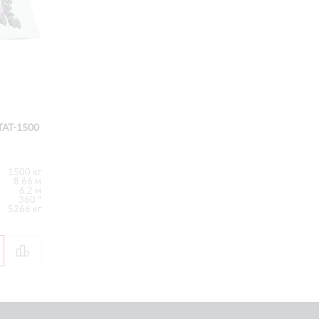
AT-1500
1500 кг
8.66 м
6.2 м
360 °
5266 кг