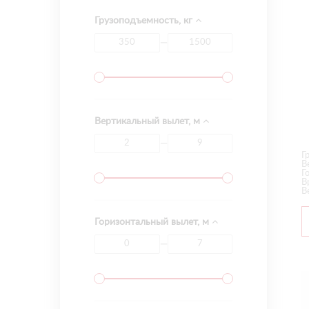
Грузоподъемность, кг
—
Вертикальный вылет, м
—
Г
В
Г
В
В
Горизонтальный вылет, м
—