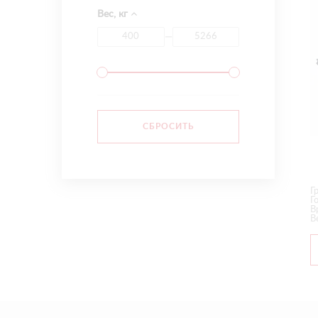
Вес, кг
—
Г
Г
В
В