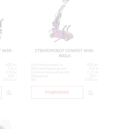
 WSR-
СТЕКЛОРОБОТ COWEST WSR-
800LA
600 кг
Грузоподъемность
800 кг
5.0 м
Вертикальный вылет
4.9 м
3.05 м
Горизонтальный вылет
2.23 м
360 °
Вращение
360 °
1425 кг
Вес
2190 кг
ПОДРОБНЕЕ