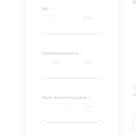
Вес
—
Грузоподъемность
—
Г
М
Ц
Макс. высота подъема
—