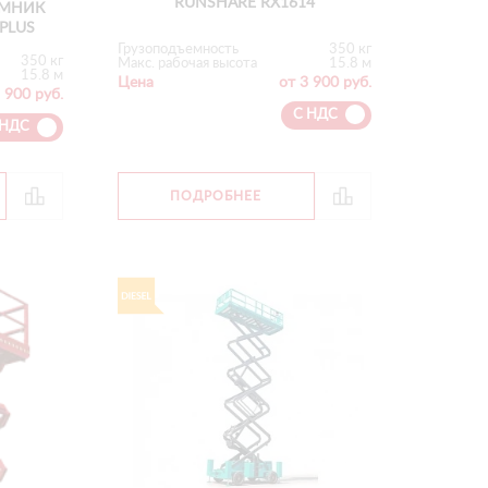
RUNSHARE RX1614
МНИК
PLUS
Грузоподъемность
350 кг
350 кг
Макс. рабочая высота
15.8 м
15.8 м
Цена
от 3 900 руб.
 900 руб.
С НДС
 НДС
ПОДРОБНЕЕ