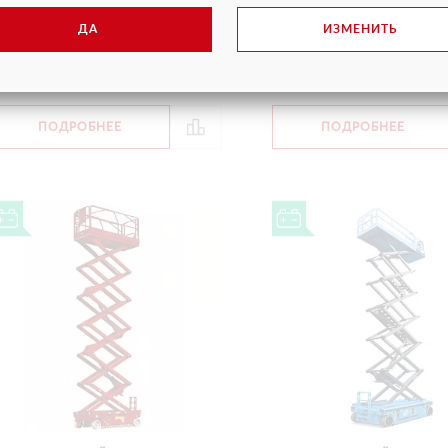
Грузоподъемность
акс. рабочая высота
15,7 м
Макс. рабочая высота
ена
от 7 100 руб.
ДА
ИЗМЕНИТЬ
Цена
от 5
С НДС
С
ПОДРОБНЕЕ
ПОДРОБНЕЕ