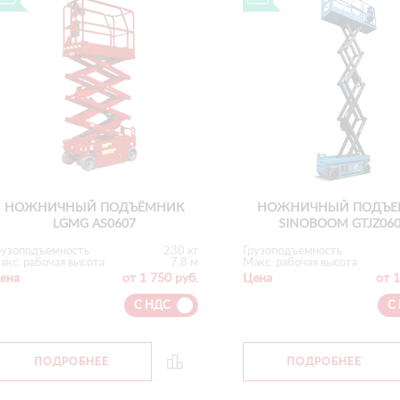
НОЖНИЧНЫЙ ПОДЪЁМНИК
НОЖНИЧНЫЙ ПОДЪЕ
LGMG AS0607
SINOBOOM GTJZ06
рузоподъемность
230 кг
Грузоподъемность
акс. рабочая высота
7.8 м
Макс. рабочая высота
ена
от 1 750 руб.
Цена
от 1
С НДС
С
ПОДРОБНЕЕ
ПОДРОБНЕЕ