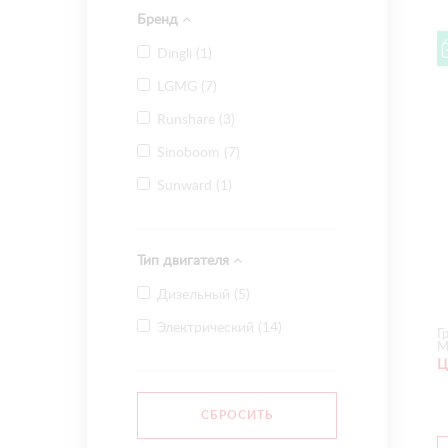
Бренд
Dingli (
1
)
LGMG (
7
)
Runshare (
3
)
Sinoboom (
7
)
Sunward (
1
)
Тип двигателя
Дизельный (
5
)
Электрический (
14
)
Г
М
Ц