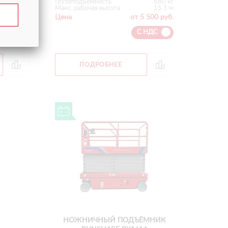
910 кг
Грузоподъемность
680 кг
15 м
Макс. рабочая высота
15.1 м
 500 руб.
Цена
от 5 500 руб.
 НДС
С НДС
ПОДРОБНЕЕ
НОЖНИЧНЫЙ ПОДЪЁМНИК