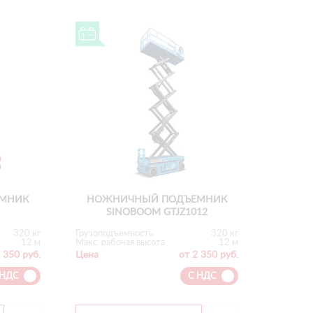
МНИК
НОЖНИЧНЫЙ ПОДЪЕМНИК
SINOBOOM GTJZ1012
320 кг
Грузоподъемность
320 кг
12 м
Макс. рабочая высота
12 м
 350 руб.
Цена
от 2 350 руб.
 НДС
С НДС