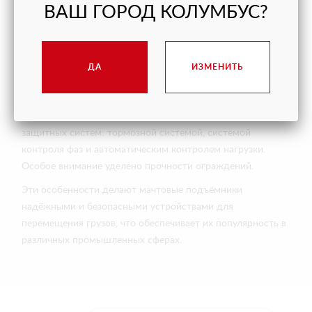
аварийной ситуации.
ВАШ ГОРОД КОЛУМБУС?
В мачтовых подъёмниках предусмотрено несколько
режимов управления: толчковый (при движении кабины
по нажатию кнопки) и фиксированный (плавное движение
ДА
ИЗМЕНИТЬ
вверх или вниз). Погрузка осуществляется вручную или с
использованием гидравлической тележки.
Безопасная эксплуатация обеспечивается комплексом
защитных систем: тормозной системой, системой
контроля фаз и автоматическим контролем нагрузки.
Особое внимание уделено прочности ограждений.
Эти особенности делают мачтовые подъёмники
надёжными и безопасными устройствами для
перемещения грузов, что обеспечивает их популярность в
различных промышленных сферах.