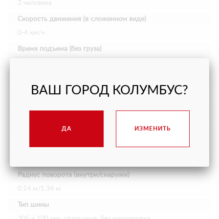
2 человека
Скорость движения (в сложенном виде)
0-4 км/ч
Время подъема (без груза)
15-20 с
Скорость движения (при подъеме)
ВАШ ГОРОД КОЛУМБУС?
0-0.5 км/ч
Плавность хода
25%
ДА
ИЗМЕНИТЬ
Максимально допустимый угол наклона (Спереди
назад/Из стороны в сторону)
3°/1.5°
Радиус поворота (внутри/снаружи)
0.14 м/1.34 м
Тип шины
305 х 100 мм, сплошные, без маркировки