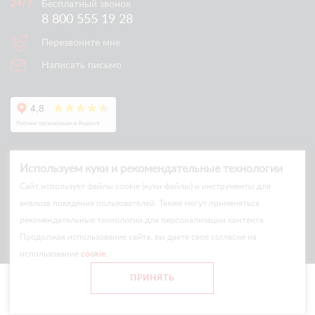
Бесплатный звонок
8 800 555 19 28
Перезвоните мне
Написать письмо
Используем куки и рекомендательные технологии
Cайт использует файлы cookie (куки-файлы) и инструменты для
анализа поведения пользователей. Также могут применяться
рекомендательные технологии для персонализации контента.
© Arlift 2026
Продолжая использование сайта, вы даете свое согласие на
All rights reserved
использование
cookie
.
Все цены и условия на сайте носят информационный характер
ПРИНЯТЬ
и не являются публичной офертой.
Главная
Каталог
Сравнение
Войти