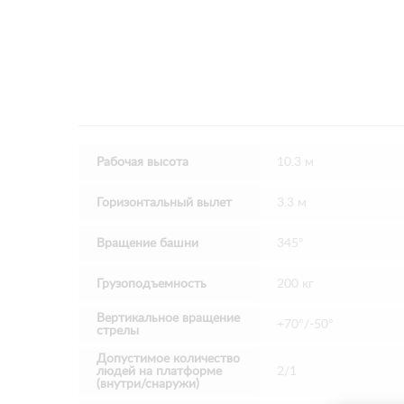
Рабочая высота
10.3 м
Горизонтальный вылет
3.3 м
Вращение башни
345°
Грузоподъемность
200 кг
Вертикальное вращение
+70°/-50°
стрелы
Допустимое количество
людей на платформе
2/1
(внутри/снаружи)