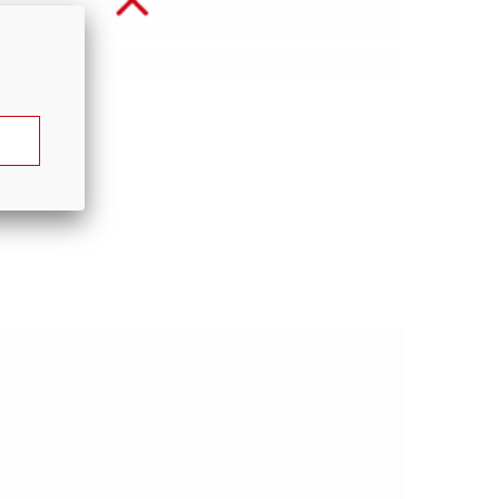
0.6 км/ч
2WD