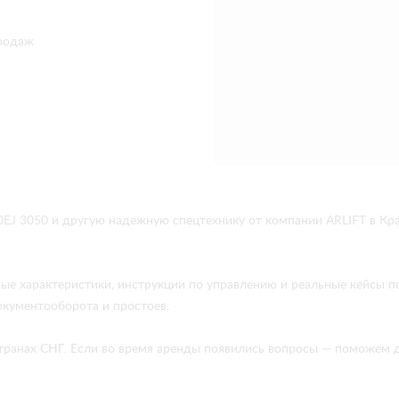
родаж
J 3050 и другую надежную спецтехнику от компании ARLIFT в Кр
ые характеристики, инструкции по управлению и реальные кейсы 
окументооборота и простоев.
в странах СНГ. Если во время аренды появились вопросы — поможе