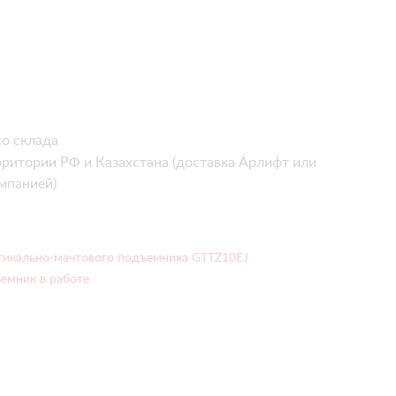
о склада
рритории РФ и Казахстана (доставка Арлифт или
мпанией)
ртикально-мачтового подъемника GTTZ10EJ
емник в работе