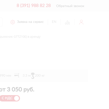
8 (391) 988 82 28
Обратный звонок
Заявка на сервис
EN
ъемник GTTZ10EJ в аренду
1990 мм
3.3 м
200 кг
от
3 050
руб.
С НДС