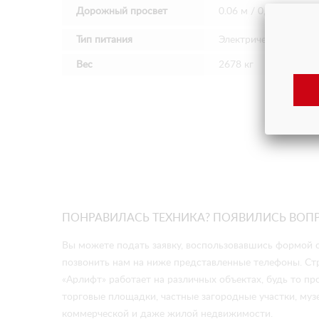
Дорожный просвет
0.06 м / 0,02 м
Тип питания
Электрический 6V х 4
Вес
2678 кг
ПОНРАВИЛАСЬ ТЕХНИКА? ПОЯВИЛИСЬ ВОП
Вы можете подать заявку, воспользовавшись формой о
позвонить нам на ниже представленные телефоны. Ст
«Арлифт» работает на различных объектах, будь то 
торговые площадки, частные загородные участки, музе
коммерческой и даже жилой недвижимости.