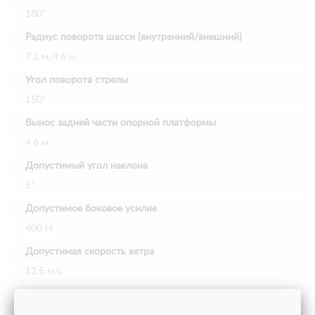
180°
Радиус поворота шасси (внутренний/внешний)
7.1 м/4.6 м
Угол поворота стрелы
150°
Вынос задней части опорной платформы
4.6 м
Допустимый угол наклона
5°
Допустимое боковое усилие
400 Н
Допустимая скорость ветра
12.5 м/с
Размер/тип шин
Ø 445/50D710 24PR с пенорезиновым наполнителем