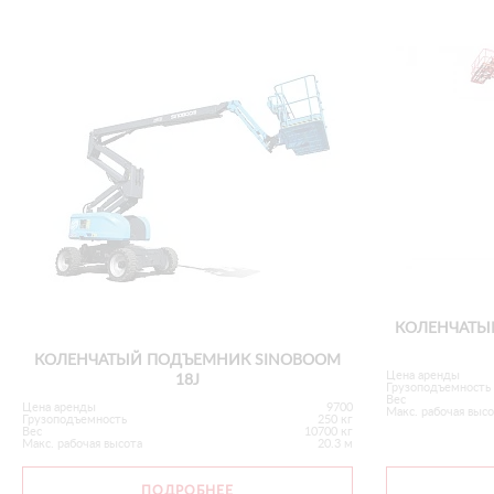
КОЛЕНЧАТЫ
КОЛЕНЧАТЫЙ ПОДЪЕМНИК SINOBOOM
Цена аренды
18J
Грузоподъемность
Вес
Цена аренды
9700
Макс. рабочая выс
Грузоподъемность
250 кг
Вес
10700 кг
Макс. рабочая высота
20.3 м
ПОДРОБНЕЕ