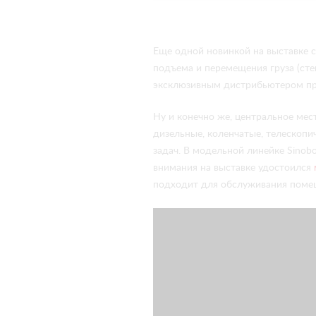
Еще одной новинкой на выставке 
подъема и перемещения груза (стек
эксклюзивным дистрибьютером про
Ну и конечно же, центральное мес
дизельные, коленчатые, телескоп
задач. В модельной линейке Sinob
внимания на выставке удостоился
подходит для обслуживания помещ