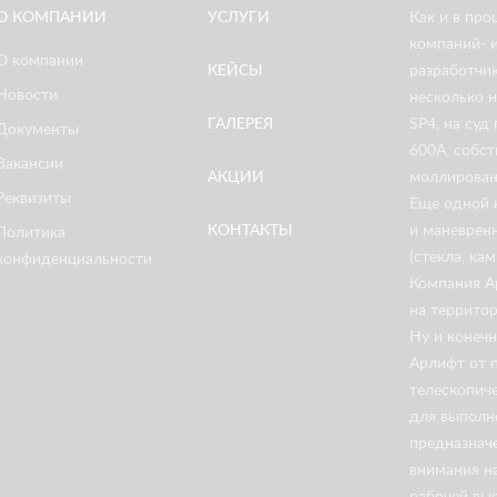
О КОМПАНИИ
УСЛУГИ
Как и в пр
компаний- 
О компании
КЕЙСЫ
разработчи
Новости
несколько 
ГАЛЕРЕЯ
SP4
, на су
Документы
600A
, собс
Вакансии
АКЦИИ
моллирован
Реквизиты
Еще одной 
КОНТАКТЫ
и маневрен
Политика
(стекла, ка
конфиденциальности
Компания А
на территор
Ну и конеч
Арлифт от п
телескопич
для выполне
предназнач
внимания н
рабочей вы