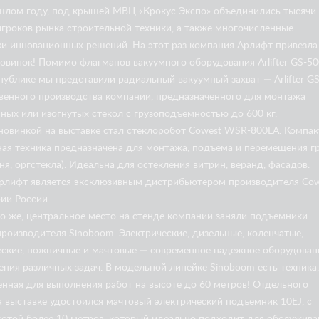
ошлом году, под крышей МВЦ «Крокус Экспо» объединились тысячи
игроков рынка строительной техники, а также многочисленные
ки инновационных решений. На этот раз компания Арлифт привезла
новинок! Помимо флагманов
вакуумного оборудования Arlifter GS-50
д публике мы представили радиальный вакуумный захват —
Arlifter G
твенного производства компании, предназначенного для монтажа
ных или изогнутых стекол с грузоподъемностью до 600 кг.
новинкой на выставке стал
стеклоробот Cowest WSR-800LA
. Компак
ная техника предназначена для монтажа, подъема и перемещения г
мня, оргстекла). Идеальна для остекления витрин, веранд, фасадов.
рлифт является эксклюзивным дистрибьютером производителя Cow
ии России.
но же, центральное место на стенде компании заняли подъемники
роизводителя Sinoboom. Электрические, дизельные, коленчатые,
еские, ножничные и мачтовые — современное надежное оборудован
ния различных задач. В модельной линейке Sinoboom есть техника,
енная для выполнения работ на высоте до 60 метров! Отдельного
а выставке удостоился
мачтовый электрический подъемник 10EJ
, с
сотой более 10 метров, который идеально подходит для обслужива