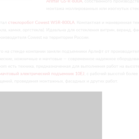
Arlifter GS-R-600A
, собственного производст
монтажа моллированных или изогнутых стеко
стал
стеклоробот Cowest WSR-800LA
. Компактная и маневренная те
ла, камня, оргстекла). Идеальна для остекления витрин, веранд, ф
изводителя Cowest на территории России.
то на стенде компании заняли подъемники Арлифт от производител
ические, ножничные и мачтовые — современное надежное оборудов
oom есть техника, предназначенная для выполнения работ на высот
мачтовый электрический подъемник 10EJ
, с рабочей высотой более
ений, проведения монтажных, фасадных и других работ.