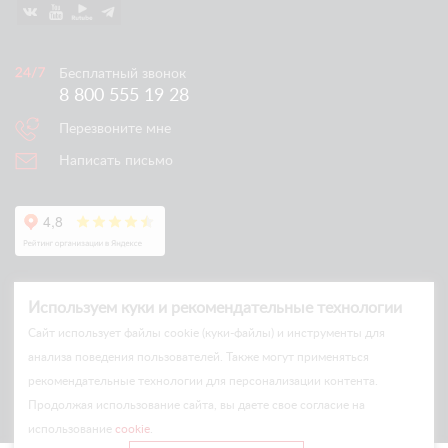
Бесплатный звонок
8 800 555 19 28
Перезвоните мне
Написать письмо
Используем куки и рекомендательные технологии
Cайт использует файлы cookie (куки-файлы) и инструменты для
анализа поведения пользователей. Также могут применяться
рекомендательные технологии для персонализации контента.
© Arlift 2026
Продолжая использование сайта, вы даете свое согласие на
All rights reserved
использование
cookie
.