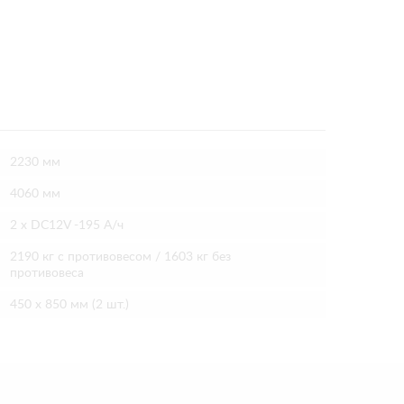
2230 мм
4060 мм
2 х DC12V -195 А/ч
2190 кг с противовесом / 1603 кг без
противовеса
450 х 850 мм (2 шт.)