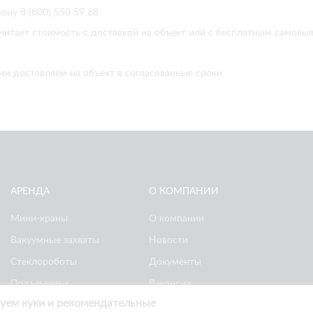
ону 8 (800) 550 59 68
читает стоимость с доставкой на объект или с бесплатным самовы
ми доставляем на объект в согласованные сроки
АРЕНДА
О КОМПАНИИ
Мини-краны
О компании
Вакуумные захваты
Новости
Стеклороботы
Документы
Подъемники
Вакансии
уем куки и рекомендательные
Ножничные
Реквизиты