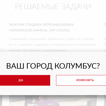
РЕШАЕМЫЕ ЗАДАЧИ
МОНТАЖ ГЛАДКИХ НЕПРОНИЦАЕМЫХ
МАТЕРИАЛОВ (КАМЕНЬ, ОРГСТЕКЛО)
Стеклоробот выполняет работы не только со стеклом,
К
но и с другими гладкими полированными материалами:
б
°
камнем, оргстеклом и даже деревом
о
в
ВАШ ГОРОД КОЛУМБУС?
ДА
ИЗМЕНИТЬ