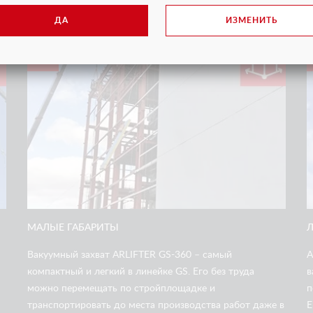
ДА
ИЗМЕНИТЬ
2
МАЛЫЕ ГАБАРИТЫ
Л
Вакуумный захват ARLIFTER GS-360 – самый
A
компактный и легкий в линейке GS. Его без труда
в
можно перемещать по стройплощадке и
п
транспортировать до места производства работ даже в
Е