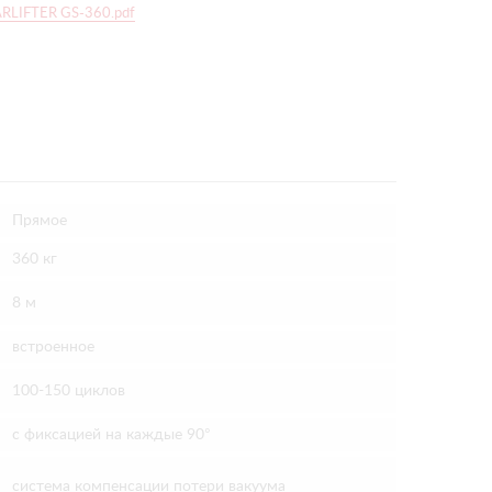
ARLIFTER GS-360.pdf
Прямое
360 кг
8 м
встроенное
100-150 циклов
с фиксацией на каждые 90°
система компенсации потери вакуума