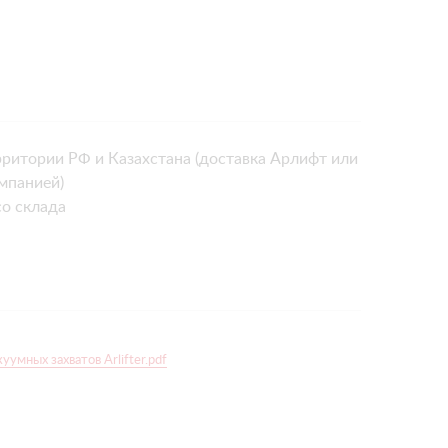
рритории РФ и Казахстана (доставка Арлифт или
мпанией)
о склада
умных захватов Arlifter.pdf