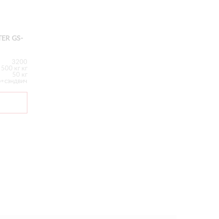
ER GS-
3200
500 кг кг
50 кг
+сэндвич