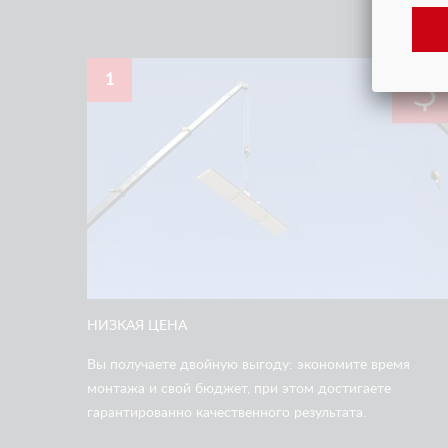
1
НИЗКАЯ ЦЕНА
Вы получаете двойную выгоду: экономите время
монтажа и свой бюджет, при этом достигаете
гарантированно качественного результата.