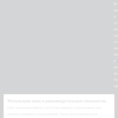
Вс
це
и
ус
на
са
но
ин
18/05
ха
2026
Ножничные подъемники
и
не
ДРИФТ В КАЗАНИ: НОЖНИЧНЫЕ ПОДЪЁМНИКИ
ARLIFT НА ГОНОЧНОЙ ТРАССЕ
яв
пу
оф
Используем куки и рекомендательные технологии
Cайт использует файлы cookie (куки-файлы) и инструменты для
анализа поведения пользователей. Также могут применяться