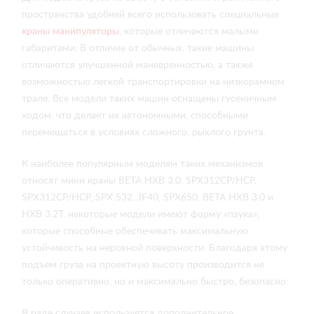
пространства удобней всего использовать специальные
краны манипуляторы
, которые отличаются малыми
габаритами. В отличие от обычных, такие машины
отличаются улучшенной маневренностью, а также
возможностью легкой транспортировки на низкорамном
трале. Все модели таких машин оснащены гусеничным
ходом, что делает их автономными, способными
перемещаться в условиях сложного, рыхлого грунта.
К наиболее популярным моделям таких механизмов
относят мини краны BETA HXB 3.0, SPX312CP/HCP,
SPX312CP/HCP, SPX 532, JF40, SPX650, BETA HXB 3.0 и
HXB 3.2T. некоторые модели имеют форму «паука»,
которые способные обеспечивать максимальную
устойчивость на неровной поверхности. Благодаря этому
подъем груза на проектную высоту производится не
только оперативно, но и максимально быстро, безопасно.
В ряде случаев используется дополнительное